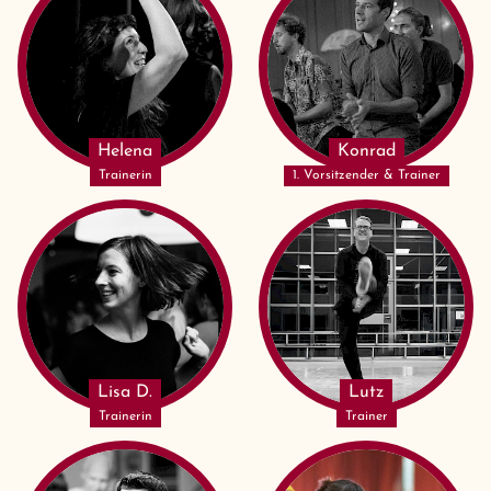
Helena
Konrad
Trainerin
1. Vorsitzender & Trainer
Lisa D.
Lutz
Trainerin
Trainer