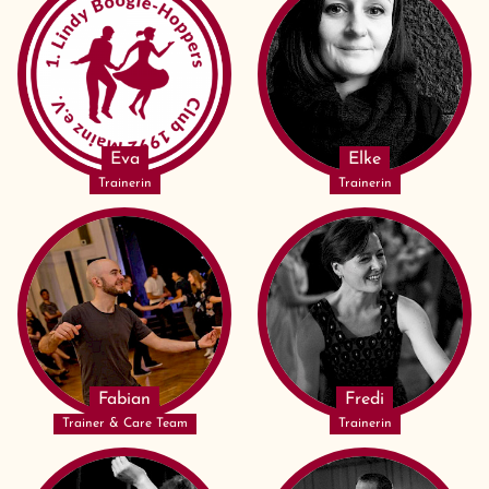
Eva
Elke
Trainerin
Trainerin
Fabian
Fredi
Trainer & Care Team
Trainerin